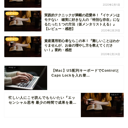
2020年2月1日
レビュー
実践的テクニックが満載の恋愛本！『イケメンは
モテない 確実に好きな人の「特別な存在」にな
るたった１つの方法（仮メンタリストえる）』
【レビュー・感想】
2020年2月29日
レビュー
資産運用初心者ならこの本！『難しいことはわか
りませんが、お金の増やし方を教えてくださ
い！』要約・感想
2020年2月24日
【Mac】US配列キーボードでControlと
Caps Lockを入れ替...
忙しい人にこそ読んでもらいたい『エッ
センシャル思考 最少の時間で成果を最...