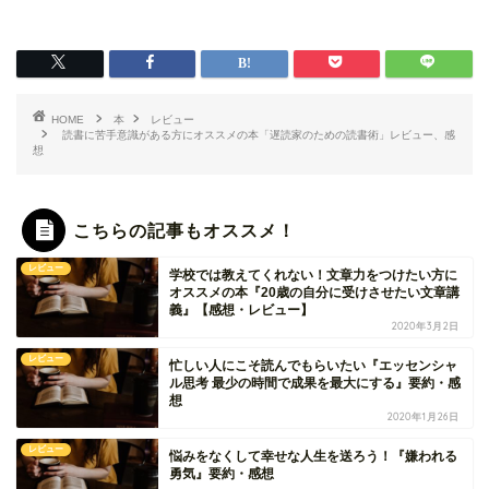
HOME
本
レビュー
読書に苦手意識がある方にオススメの本「遅読家のための読書術」レビュー、感
想
こちらの記事もオススメ！
レビュー
学校では教えてくれない！文章力をつけたい方に
オススメの本『20歳の自分に受けさせたい文章講
義』【感想・レビュー】
2020年3月2日
レビュー
忙しい人にこそ読んでもらいたい『エッセンシャ
ル思考 最少の時間で成果を最大にする』要約・感
想
2020年1月26日
レビュー
悩みをなくして幸せな人生を送ろう！『嫌われる
勇気』要約・感想