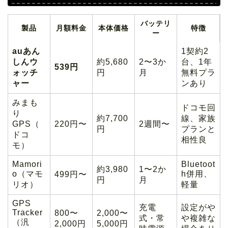
バッテリ
製品
月額料金
本体価格
特徴
ー
auあん
1契約2
しんウ
約5,680
2〜3か
台、1年
539円
ォッチ
円
月
無料プラ
ャー
ンあり
みまも
ドコモ回
り
約7,700
線、家族
GPS（
220円〜
2週間〜
円
プランと
ドコ
相性良
モ）
Mamori
Bluetoot
約3,980
1〜2か
o（マモ
h併用、
499円〜
円
月
リオ）
軽量
GPS
充電
設定がや
Tracker
800〜
2,000〜
式・常
や複雑な
（汎
2,000円
5,000円