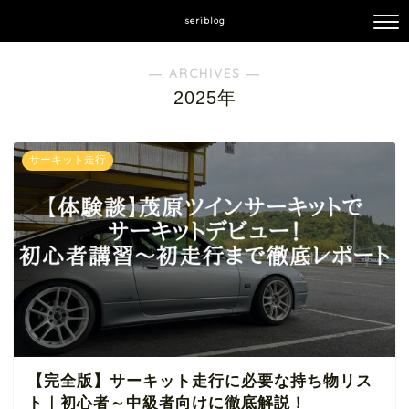
seriblog
― ARCHIVES ―
2025年
サーキット走行
【完全版】サーキット走行に必要な持ち物リス
ト｜初心者～中級者向けに徹底解説！